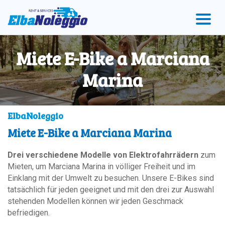
Zum
Zum
Zur
Menü
Hauptinhalt
Fußzeile
springen
springen
springen
Miete E-Bike a Marciana
Marina
ElbaNoleggio
Miete E-Bike a Marciana Marina
Drei verschiedene Modelle von Elektrofahrrädern
zum
Mieten, um Marciana Marina in völliger Freiheit und im
Einklang mit der Umwelt zu besuchen. Unsere E-Bikes sind
tatsächlich für jeden geeignet und mit den drei zur Auswahl
stehenden Modellen können wir jeden Geschmack
befriedigen.