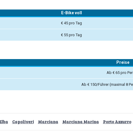
E-Bike voll
€ 45 pro Tag
€ 55 pro Tag
Preise
Ab € 65 pro Pe
Ab € 150/Führer (maximal 8 Pe
Elba
Capoliveri
Marciana
Marciana Marina
Porto Azzurro