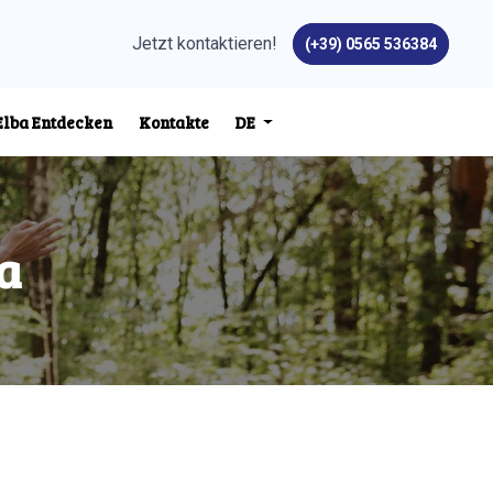
Jetzt kontaktieren!
(+39) 0565 536384
Elba Entdecken
Kontakte
DE
a