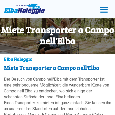
Zum
Zum
Zur
Menü
Hauptinhalt
Fußzeile
springen
springen
springen
Miete Transporter a Campo
nell'Elba
ElbaNoleggio
Miete Transporter a Campo nell'Elba
Der Besuch von Campo nell'Elba mit dem Transporter ist
eine sehr bequeme Möglichkeit, die wunderbare Küste von
Campo nell'Elba zu entdecken, wo sich einige der
schönsten Strände der Insel Elba befinden.
Einen Transporter zu mieten ist ganz einfach: Sie können ihn
an unseren drei Standorten auf der Insel abholen:
Portoferraio, Marina di Campo und Porto Azzurro (Cala di