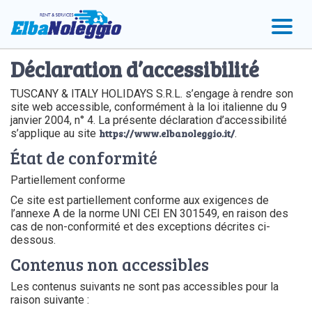
Accéder
Accéder
Accéder
Déclaration d’accessibilité
au
au
au
menu
contenu
pied
TUSCANY & ITALY HOLIDAYS S.R.L. s’engage à rendre son
principal
de
site web accessible, conformément à la loi italienne du 9
page
janvier 2004, n° 4. La présente déclaration d’accessibilité
s’applique au site
https://www.elbanoleggio.it/
.
État de conformité
Partiellement conforme
Ce site est partiellement conforme aux exigences de
l’annexe A de la norme UNI CEI EN 301549, en raison des
cas de non-conformité et des exceptions décrites ci-
dessous.
Contenus non accessibles
Les contenus suivants ne sont pas accessibles pour la
raison suivante :