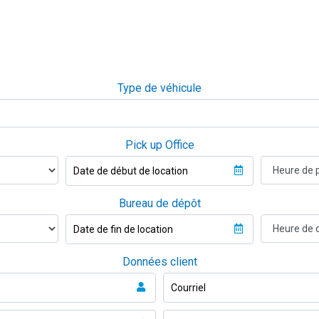
données ci-dessous et nous vous répondro
sur mesure !
Type de véhicule
Type de véhicule
Pick up Office
Office
Date de début de location
Bureau de dépôt
de dépôt
Date de fin de location
Données client
Nom et Prénom
Cou
Téléphone
Re