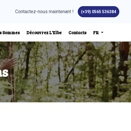
Contactez-nous maintenant !
(+39) 0565 536384
us Sommes
Découvrez L'Elbe
Contacts
FR
ns
io