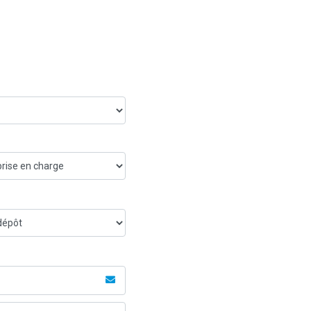
ns avec une offre
Heure de prise en charge
Heure de dépôt
rriel
marques supplémentaires