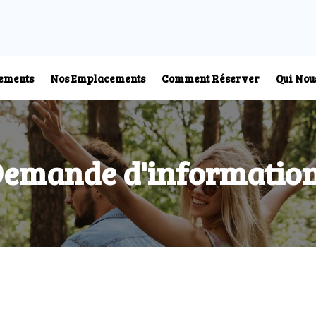
ements
Nos Emplacements
Comment Réserver
Qui No
emande d'informatio
ouer
avec ElbaNolegg