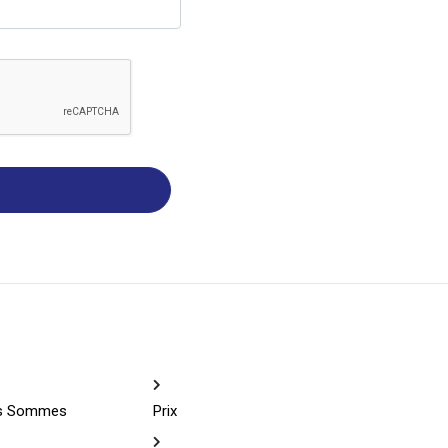
recaptcha-response
us Sommes
Prix