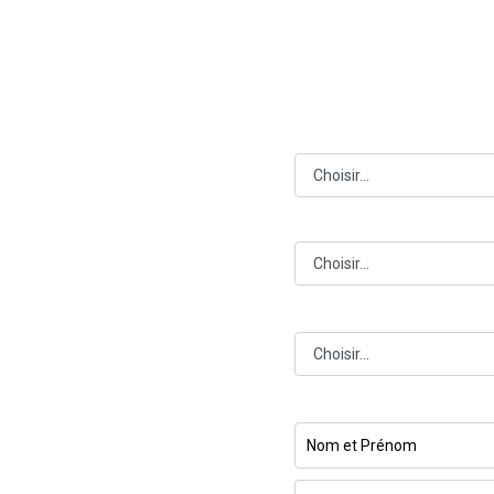
Insérez vos coor
Pick up 
Bureau 