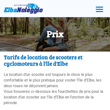
Accéder
Accéder
Accéder
au
au
au
menu
contenu
pied
principal
de
page
Prix
Tarifs de location de scooters et
cyclomoteurs à l'île d'Elbe
La location d'un scooter est toujours le choix le plus
confortable et le plus pratique pour visiter l'Île d'Elbe, les
deux roues ne déçoivent jamais.
Vous trouverez ci-dessous les fourchettes de prix pour la
location d'un scooter sur l'île d'Elbe en fonction de la
période.