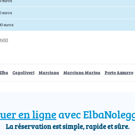
9 euros
0 euros
00 euros
8h00
Elba
Capoliveri
Marciana
Marciana Marina
Porto Azzurro
uer en ligne
avec ElbaNoleg
La réservation est simple, rapide et sûre.