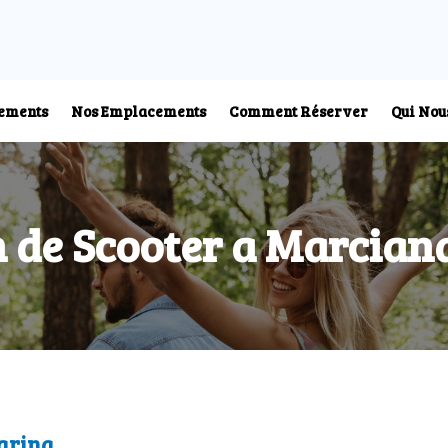
ements
Nos Emplacements
Comment Réserver
Qui No
n de Scooter a Marcian
arina