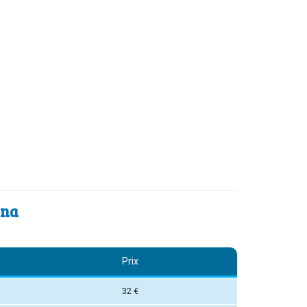
ina
Prix
32 €