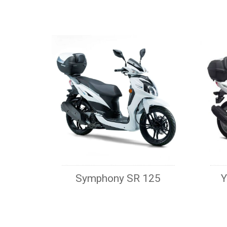
Symphony SR 125
Y