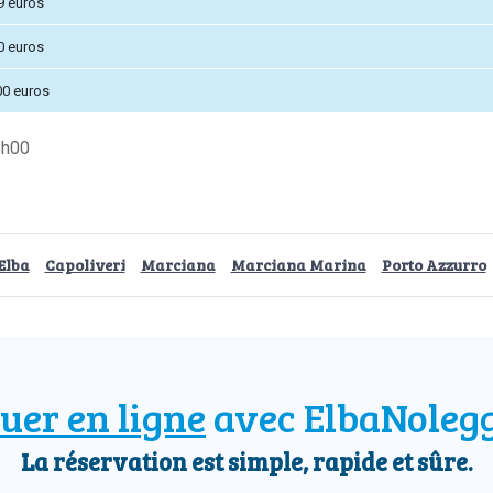
9 euros
0 euros
00 euros
8h00
Elba
Capoliveri
Marciana
Marciana Marina
Porto Azzurro
uer en ligne
avec ElbaNoleg
La réservation est simple, rapide et sûre.