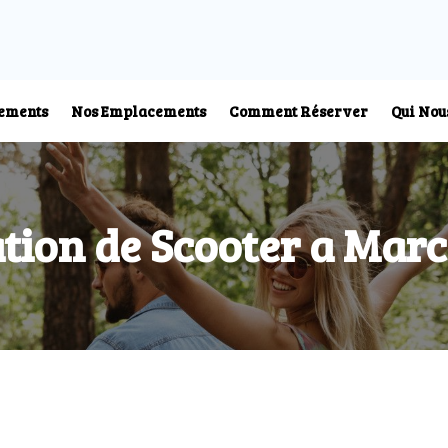
ements
Nos Emplacements
Comment Réserver
Qui No
tion de Scooter a Mar