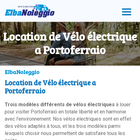
Accéder
Accéder
Accéder
au
au
au
menu
contenu
pied
principal
de
page
Location de Vélo électrique
a Portoferraio
ElbaNoleggio
Location de Vélo électrique a
Portoferraio
Trois modèles différents de vélos électriques
à louer
pour visiter Portoferraio en totale liberté et en harmonie
avec l'environnement. Nos vélos électriques sont en effet
des vélos adaptés à tous, et les trois modèles parmi
lesquels choisir nous permettent de satisfaire tous les