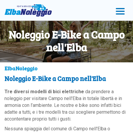
vai
Vai
Vai
al
al
al
menu
contenuto
Footer
principale
Noleggio E-Bike a Campo
nell'Elba
ElbaNoleggio
Noleggio E-Bike a Campo nell'Elba
Tre diversi modelli di bici elettriche
da prendere a
noleggio per visitare Campo nell'Elba in totale libertà e in
armonia con l’ambiente. Le nostre e bike sono infatti bici
adatte a tutti, e i tre modelli tra cui scegliere permettono di
accontentare proprio tutti i gusti.
Nessuna spiaggia del comune di Campo nell'Elba o