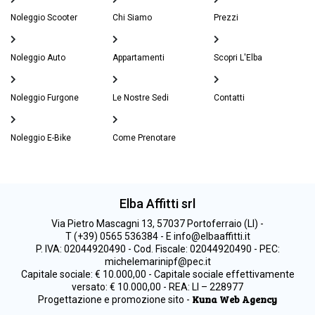
Noleggio Scooter
Chi Siamo
Prezzi
Noleggio Auto
Appartamenti
Scopri L'Elba
Noleggio Furgone
Le Nostre Sedi
Contatti
Noleggio E-Bike
Come Prenotare
Elba Affitti srl
Via Pietro Mascagni 13, 57037 Portoferraio (LI) -
T (+39) 0565 536384 - E info@elbaaffitti.it
P. IVA: 02044920490 - Cod. Fiscale: 02044920490 - PEC:
michelemarinipf@pec.it
Capitale sociale: € 10.000,00 - Capitale sociale effettivamente
versato: € 10.000,00 - REA: LI – 228977
Kuna Web Agency
Progettazione e promozione sito -