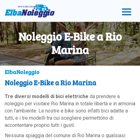
vai
Vai
Vai
al
al
al
menu
contenuto
Footer
principale
Noleggio E-Bike a Rio
Marina
ElbaNoleggio
Noleggio E-Bike a Rio Marina
Tre diversi modelli di bici elettriche
da prendere a
noleggio per visitare Rio Marina in totale libertà e in armonia
con l’ambiente. Le nostre e bike sono infatti bici adatte a
tutti, e i tre modelli tra cui scegliere permettono di
accontentare proprio tutti i gusti.
Nessuna spiaggia del comune di Rio Marina o qualsiasi