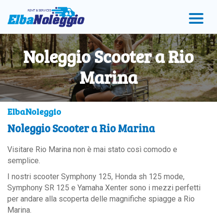
vai
Vai
Vai
al
al
al
menu
contenuto
Footer
principale
Noleggio Scooter a Rio
Marina
ElbaNoleggio
Noleggio Scooter a Rio Marina
Visitare Rio Marina non è mai stato così comodo e
semplice.
I nostri scooter Symphony 125, Honda sh 125 mode,
Symphony SR 125 e Yamaha Xenter sono i mezzi perfetti
per andare alla scoperta delle magnifiche spiagge a Rio
Marina.